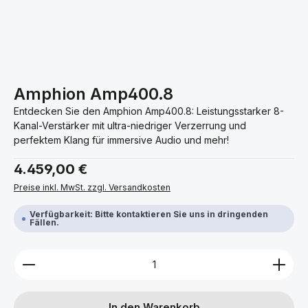
Amphion Amp400.8
Entdecken Sie den Amphion Amp400.8: Leistungsstarker 8-
Kanal-Verstärker mit ultra-niedriger Verzerrung und
perfektem Klang für immersive Audio und mehr!
Regulärer Preis:
4.459,00 €
Preise inkl. MwSt. zzgl. Versandkosten
Verfügbarkeit: Bitte kontaktieren Sie uns in dringenden
Fällen.
Produkt Anzahl: Gib den gewünschten Wert ein ode
In den Warenkorb