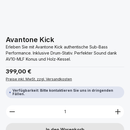
Avantone Kick
Erleben Sie mit Avantone Kick authentische Sub-Bass
Performance. Inklusive Drum-Stativ. Perfekter Sound dank
AV10-MLF Konus und Holz-Kessel.
Regulärer Preis:
399,00 €
Preise inkl. MwSt. zzgl. Versandkosten
Verfügbarkeit: Bitte kontaktieren Sie uns in dringenden
Fällen.
Produkt Anzahl: Gib den gewünschten Wert ein ode
In den Warenkorb