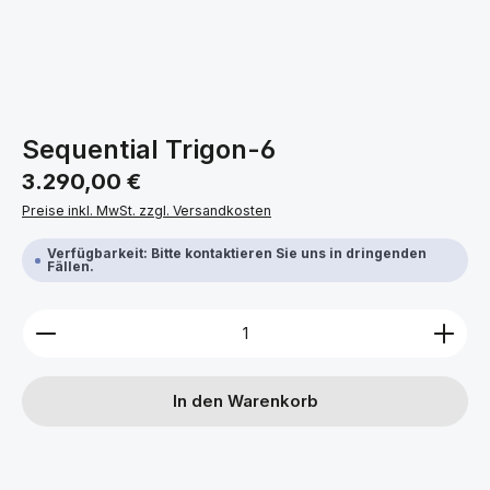
Sequential Trigon-6
Regulärer Preis:
3.290,00 €
Preise inkl. MwSt. zzgl. Versandkosten
Verfügbarkeit: Bitte kontaktieren Sie uns in dringenden
Fällen.
Produkt Anzahl: Gib den gewünschten Wert ein ode
In den Warenkorb