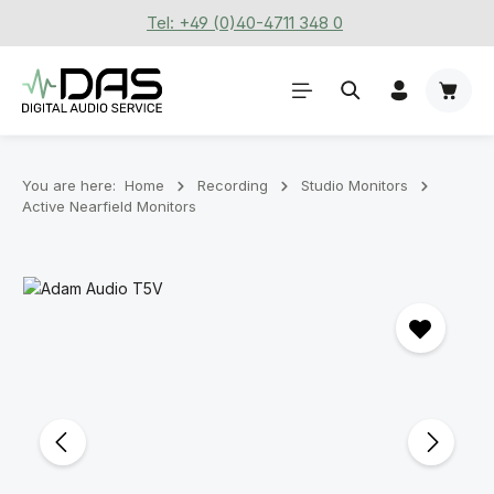
Tel: +49 (0)40-4711 348 0
Skip to main content
Shoppi
You are here:
Home
Recording
Stu­dio Mon­it­ors
Active Nearfield Monitors
Skip image gallery