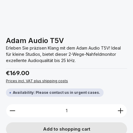
Adam Audio T5V
Erleben Sie präzisen Klang mit dem Adam Audio T5V! Ideal
für kleine Studios, bietet dieser 2-Wege-Nahfeldmonitor
exzellente Audioqualität bis 25 kHz.
Regular price:
€169.00
Prices incl. VAT plus shipping costs
Availability: Please contact us in urgent cases.
Product Quantity: Enter the desired amount or use 
Add to shopping cart