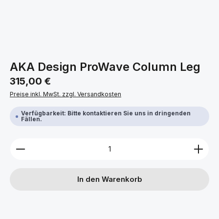
AKA Design ProWave Column Leg
Regulärer Preis:
315,00 €
Preise inkl. MwSt. zzgl. Versandkosten
Verfügbarkeit: Bitte kontaktieren Sie uns in dringenden
Fällen.
Produkt Anzahl: Gib den gewünschten Wert ein ode
In den Warenkorb