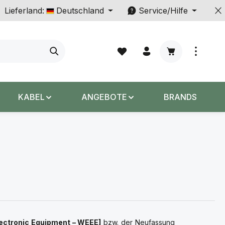
Lieferland:
Deutschland
Service/Hilfe
Warenkorb enth
KABEL
ANGEBOTE
BRANDS
lectronic Equipment – WEEE]
bzw. der Neufassung