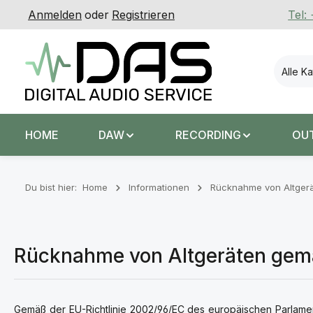
Anmelden
oder
Registrieren
Tel:
 Hauptinhalt springen
Zur Suche springen
Zur Hauptnavigation springen
Alle K
HOME
DAW
RECORDING
OU
Du bist hier:
Home
Informationen
Rücknahme von Altger
Rücknahme von Altgeräten gem
Gemäß der EU-Richtlinie 2002/96/EC des europäischen Parlamen