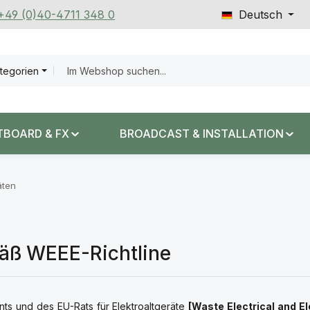
 +49 (0)40-4711 348 0
Deutsch
ategorien
TBOARD & FX
BROADCAST & INSTALLATION
äten
äß WEEE-Richtline
ts und des EU-Rats für Elektroaltgeräte
[Waste Electrical and E