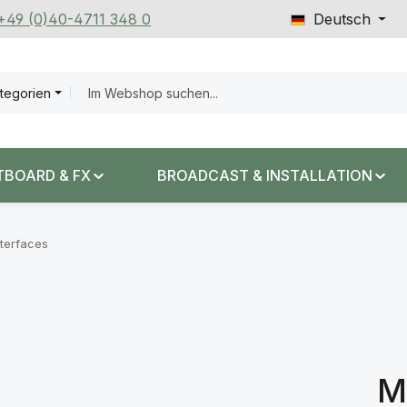
 +49 (0)40-4711 348 0
Deutsch
ategorien
TBOARD & FX
BROADCAST & INSTALLATION
nterfaces
M