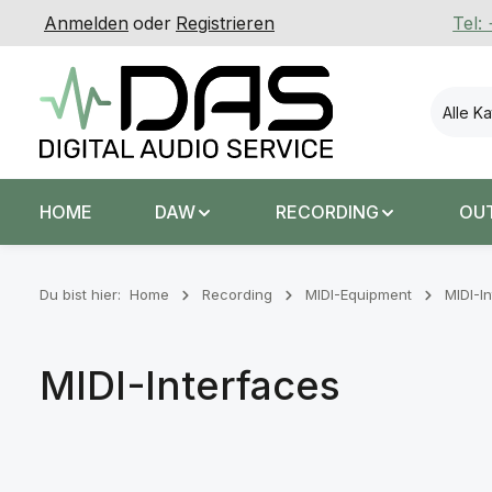
Anmelden
oder
Registrieren
Tel:
 Hauptinhalt springen
Zur Suche springen
Zur Hauptnavigation springen
Alle K
HOME
DAW
RECORDING
OU
Du bist hier:
Home
Recording
MIDI-Equipment
MIDI-I
MIDI-Interfaces