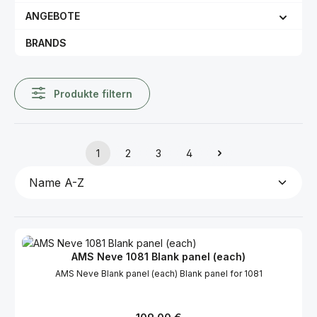
ANGEBOTE
BRANDS
Produkte filtern
1
2
3
4
Seite
Seite
Seite
Seite
AMS Neve 1081 Blank panel (each)
AMS Neve Blank panel (each) Blank panel for 1081
Regulärer Preis: