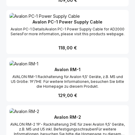
109,00 €
Avalon PC-1 Power Supply Cable
Avalon PC-1 DetailsAvalon PC-1 Power Supply Cable for AD2000
SeriesFor more information, please visit this products webpage.
Regulärer Preis:
118,00 €
Avalon RM-1
AVALON RM-1 Rackhalterung für Avalon 9,5' Geräte, z.B. M5 und
U5 Größe: 19'/1HE Für weitere Informationen, besuchen Sie bitte
die Homepage zu diesem Produkt.
Regulärer Preis:
129,00 €
Avalon RM-2
AVALON RM-2 19'- Rackhalterung 2HE für zwei Avalon 9,5' Geräte,
z.B. M5 und U5 inkl. BefestigungsschraubenFür weitere
Informationen, besuchen Sie bitte die Homepage zu diesem