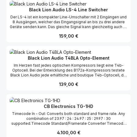
Black Lion Audio LS-4 Line Switcher
Der LS-4 ist ein kompakter Line-Umschalter mit 2 Eingängen und
8 Ausgängen, welcher das Eingangsignal an bis zu drei andere
Geräte senden kann. Das gleiche Signal kann gleichzeitig auch an
alle vier Ziele gesendet werden oder in davon beliebiger
Regulärer Preis:
159,00 €
Kombination. Der LS-4 ist fantastisch als passiver
Monitorumschalter, Kopfhörersignalverteiler oder für paralleles
Effektrouting. Sein 100 % passives Design verhindert jegliche
Klangfärbung. Ebenfalls ist ein interner Ground Lift pro Kanal
verfügbar.
Black Lion Audio T4BLA Opto-Element
Im Herzen fast jedes optischen Kompressors liegt eine T4b-
Optocell. Bei der Entwicklung des B172a-Kompressors testete
Black Lion Audio jede erhältliche und boutique T4b-Optocell, die
sie finden konnten, und stellte fest, dass die Optionen stark
Regulärer Preis:
139,00 €
mangelhaft waren. Black Lion fand heraus, dass keine
verfügbaren Optocells ihren strengen Tests standhielten und
auch nicht das „Feeling“ und die Qualität boten, die man von
einem Black Lion-Produkt erwarten sollte. In traditioneller Black
Lion „Mod“-Manier entwarfen sie ihre eigene: die T4BLA!
CB Electronics TG-1HD
Timecode In - Out: Converts both standard and frame rate. Any
combination of 23.97 : 24 : 24.97 : 25 : 29.97 : 30
supported.Timecode Standard/Framerate Converter Timecode
Input any standard 24, 25(EBU), 30(SMPTE), DROP FRAME
Regulärer Preis:
4.100,00 €
Timecode Output any standard 24, 25(EBU), 30(SMPTE), DROP