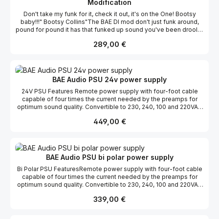
Modification
Don't take my funk for it, check it out, it's on the One! Bootsy
baby!!!" Bootsy Collins"The BAE DI mod don't just funk around,
pound for pound it has that funked up sound you've been droolin'
for.Install a Jensen bass DI transformer in any BAE 19" rack-
Regulärer Preis:
289,00 €
mounted "10 Series" Mic Pre or Mic Pre/EQ. Can be factory
installed at time of order or retro fitted.
BAE Audio PSU 24v power supply
24V PSU Features Remote power supply with four-foot cable
capable of four times the current needed by the preamps for
optimum sound quality. Convertible to 230, 240, 100 and 220VAC
The same hand-wired construction that BAE is known for. Four
Regulärer Preis:
449,00 €
foot cable capable of four times the current needed by the
preamps.
BAE Audio PSU bi polar power supply
Bi Polar PSU FeaturesRemote power supply with four-foot cable
capable of four times the current needed by the preamps for
optimum sound quality. Convertible to 230, 240, 100 and 220VAC
The same hand-wired construction that BAE is known for. Four
Regulärer Preis:
339,00 €
foot cable capable of four times the current needed by the
preamps.