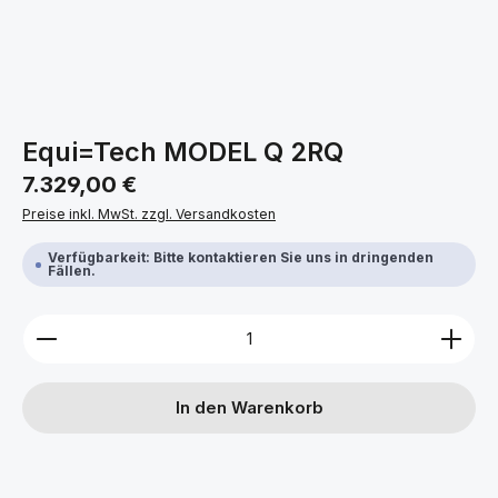
Equi=Tech MODEL Q 2RQ
Regulärer Preis:
7.329,00 €
Preise inkl. MwSt. zzgl. Versandkosten
Verfügbarkeit: Bitte kontaktieren Sie uns in dringenden
Fällen.
Produkt Anzahl: Gib den gewünschten Wert ein ode
In den Warenkorb