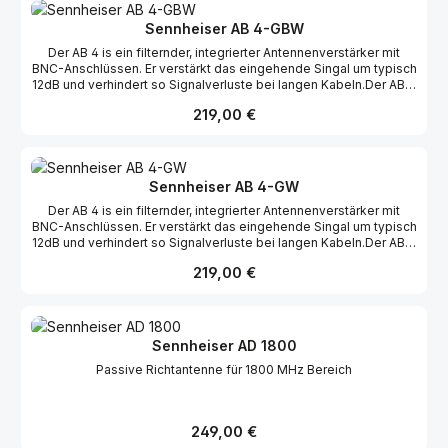
Sennheiser AB 4-GBW
Der AB 4 is ein filternder, integrierter Antennenverstärker mit
BNC-Anschlüssen. Er verstärkt das eingehende Singal um typisch
12dB und verhindert so Signalverluste bei langen Kabeln.Der AB 4
ist vollkompatibel mit allen evolution wireless Systemen.
Regulärer Preis:
219,00 €
Zusätzlich sind die Filter des AB 4 auf Frequenzen bis 88 Mhz
erweitert worden.
Sennheiser AB 4-GW
Der AB 4 is ein filternder, integrierter Antennenverstärker mit
BNC-Anschlüssen. Er verstärkt das eingehende Singal um typisch
12dB und verhindert so Signalverluste bei langen Kabeln.Der AB 4
ist vollkompatibel mit allen evolution wireless Systemen.
Regulärer Preis:
219,00 €
Zusätzlich sind die Filter des AB 4 auf Frequenzen bis 88 Mhz
erweitert worden.
Sennheiser AD 1800
Passive Richtantenne für 1800 MHz Bereich
Regulärer Preis:
249,00 €