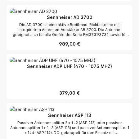
Sennheiser AD 3700
Die AD 3700 ist eine aktive Breitband-Richtantenne mit
integriertem Antennen-Verstärker AB 3700. Die Antenne
geeignet sich für alle Geräte der Serie EM3731/3732 sowie für
die Empfänger EM2000/2050. Durch den Einsatz der AD 3700
Regulärer Preis:
989,00 €
wird die Übertragungssicherheit bei Mehrkanalanlagen
verbessert.
Sennheiser ADP UHF (470 - 1075 MHZ)
Regulärer Preis:
379,00 €
Sennheiser ASP 113
Passiver Antennensplitter 2 x 1 : 2 (ASP 212) oder passiver
Antennensplitter 1 x 1 : 3 (ASP 113) und passiver Antennensplitter 1
x 1 : 4 (ASP 114). DC-gekoppelt für den Einsatz mit
Antennenverstärkern. Sonderversion mit Stromversorgung