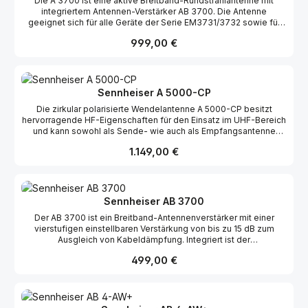
Die A 3700 ist eine aktive Breitband-Rundstrahlantenne mit
integriertem Antennen-Verstärker AB 3700. Die Antenne
geeignet sich für alle Geräte der Serie EM3731/3732 sowie für
die Empfänger EM2000/2050. Durch den Einsatz der A 3700 wird
Regulärer Preis:
999,00 €
die Übertragungssicherheit bei Mehrkanalanlagen verbessert.
Sennheiser A 5000-CP
Die zirkular polarisierte Wendelantenne A 5000-CP besitzt
hervorragende HF-Eigenschaften für den Einsatz im UHF-Bereich
und kann sowohl als Sende- wie auch als Empfangsantenne
eingesetzt werden. Die Antenne minimiert Signalstärke-
Regulärer Preis:
1.149,00 €
Schwankungen und unterdrückt Störungen durch Mehrwegeaus-
breitung fast vollständig. Darüber hinaus liegt der Gewinn dieser
Antenne im gesamten UHF-Bereich über dem herkömmlicher
Antennen. Da die A 5000-CP sehr breitbandig ist, kann sie im
kompletten UHF-Bereich von 450 – 960 MHz eingesetzt werden.
Sennheiser AB 3700
Sie eignet sich sowohl für drahtlose Mikrofonsysteme wie auch
Der AB 3700 ist ein Breitband-Antennenverstärker mit einer
für Wireless Monitor Systeme. Die A5000-CP schafft die
vierstufigen einstellbaren Verstärkung von bis zu 15 dB zum
Flexibilität, die beim Aufbau komplexer HF-Systeme benötigt
Ausgleich von Kabeldämpfung. Integriert ist der
wird.
Antennenverstärker bereits bei den Breitband-Antennen A 3700
Regulärer Preis:
499,00 €
(Rundstrahl) sowie der AD 3700 (Richtantenne) und dient der
Verbesserung der Übertragungssicherheit bei Mehrkanalanlagen.