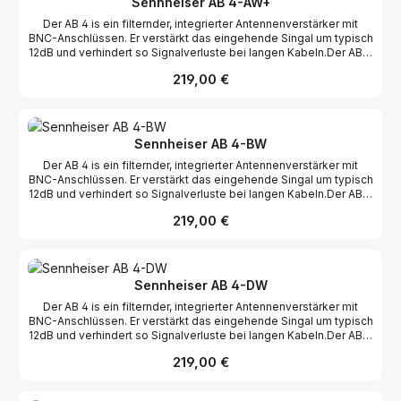
Sennheiser AB 4-AW+
Der AB 4 is ein filternder, integrierter Antennenverstärker mit
BNC-Anschlüssen. Er verstärkt das eingehende Singal um typisch
12dB und verhindert so Signalverluste bei langen Kabeln.Der AB 4
ist vollkompatibel mit allen evolution wireless Systemen.
Regulärer Preis:
219,00 €
Zusätzlich sind die Filter des AB 4 auf Frequenzen bis 88 Mhz
erweitert worden.
Sennheiser AB 4-BW
Der AB 4 is ein filternder, integrierter Antennenverstärker mit
BNC-Anschlüssen. Er verstärkt das eingehende Singal um typisch
12dB und verhindert so Signalverluste bei langen Kabeln.Der AB 4
ist vollkompatibel mit allen evolution wireless Systemen.
Regulärer Preis:
219,00 €
Zusätzlich sind die Filter des AB 4 auf Frequenzen bis 88 Mhz
erweitert worden.
Sennheiser AB 4-DW
Der AB 4 is ein filternder, integrierter Antennenverstärker mit
BNC-Anschlüssen. Er verstärkt das eingehende Singal um typisch
12dB und verhindert so Signalverluste bei langen Kabeln.Der AB 4
ist vollkompatibel mit allen evolution wireless Systemen.
Regulärer Preis:
219,00 €
Zusätzlich sind die Filter des AB 4 auf Frequenzen bis 88 Mhz
erweitert worden.