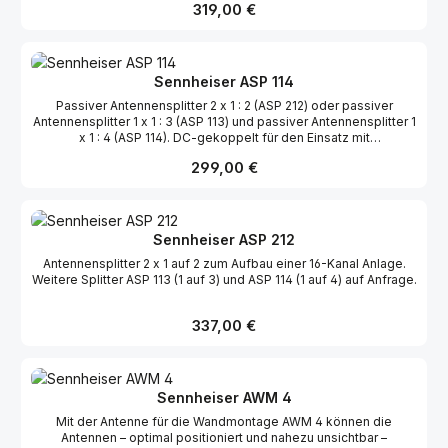
Regulärer Preis:
319,00 €
ebenfalls erhältlich für die Verwendung von A 12 Antennen mit EM
3031/32 Empfängern.
Sennheiser ASP 114
Passiver Antennensplitter 2 x 1 : 2 (ASP 212) oder passiver
Antennensplitter 1 x 1 : 3 (ASP 113) und passiver Antennensplitter 1
x 1 : 4 (ASP 114). DC-gekoppelt für den Einsatz mit
Antennenverstärkern. Sonderversion mit Stromversorgung
Regulärer Preis:
299,00 €
ebenfalls erhältlich für die Verwendung von A 12 Antennen mit EM
3031/32 Empfängern.
Sennheiser ASP 212
Antennensplitter 2 x 1 auf 2 zum Aufbau einer 16-Kanal Anlage.
Weitere Splitter ASP 113 (1 auf 3) und ASP 114 (1 auf 4) auf Anfrage.
Regulärer Preis:
337,00 €
Sennheiser AWM 4
Mit der Antenne für die Wandmontage AWM 4 können die
Antennen – optimal positioniert und nahezu unsichtbar –