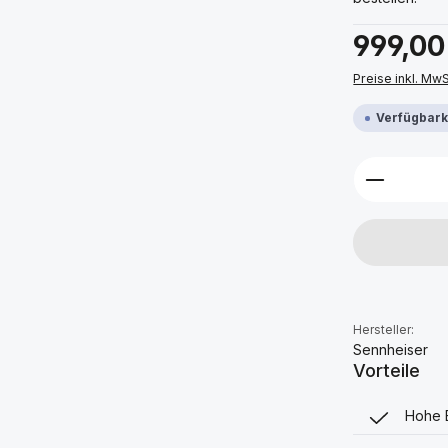
Regulärer Prei
999,00
Preise inkl. Mw
Verfügbarke
Produkt 
Hersteller:
Sennheiser
Vorteile
Hohe 