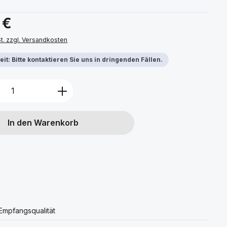
s:
 €
St. zzgl. Versandkosten
it: Bitte kontaktieren Sie uns in dringenden Fällen.
Anzahl: Gib den gewünschten Wert ein 
In den Warenkorb
Empfangsqualität