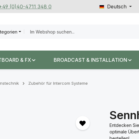
 +49 (0)40-4711 348 0
Deutsch
ategorien
TBOARD & FX
BROADCAST & INSTALLATION
nstechnik
Zubehör für Intercom Systeme
Senn
Entdecken Sie
optimale Über
bestellen!