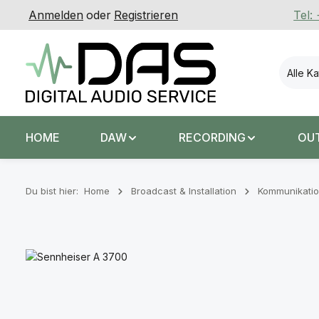
Anmelden
oder
Registrieren
Tel:
 Hauptinhalt springen
Zur Suche springen
Zur Hauptnavigation springen
Alle K
HOME
DAW
RECORDING
OU
Du bist hier:
Home
Broadcast & Installation
Kommunikatio
Bildergalerie überspringen