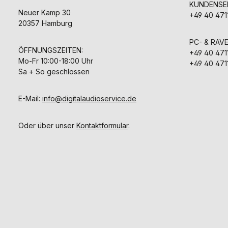
KUNDENSER
Meta-Ma
Neuer Kamp 30
Technologie
+49 40 471
eine gezielt
20357 Hamburg
des Frequen
den Einsat
PC- & RAV
Dämpfungsma
ÖFFNUNGSZEITEN:
+49 40 471
Dadurch en
Mo-Fr 10:00-18:00 Uhr
besonders 
+49 40 471
natürliches K
Sa + So geschlossen
mühelosem 
getrennten 
fein aufgelö
E-Mail:
info@digitalaudioservice.de
Im Zentrum s
große elekt
Treiber, die 
Oder über unser
Kontaktformular
.
entwic
Aufhängun
ausgestattet 
sorgt für ei
und gleic
Membranbew
sich pos
Klangbal
Räumlichkeit au
hohen Tra
sorgen s
angepasste 
aus Kunstlede