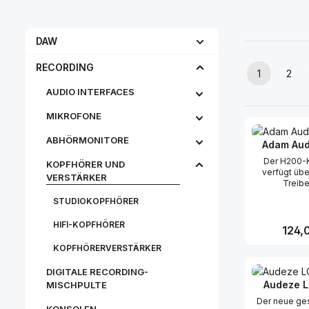
DAW
RECORDING
1
2
Seite
Seit
AUDIO INTERFACES
MIKROFONE
ABHÖRMONITORE
Adam Aud
Der H200-
KOPFHÖRER UND
verfügt üb
VERSTÄRKER
Treibe
Polyethere
STUDIOKOPFHÖRER
(PEEK), d
gleichmäß
HIFI-KOPFHÖRER
ausgew
Regulä
124,
Frequenzbere
KOPFHÖRERVERSTÄRKER
bis 23,5 kHz l
Hochleistu
Produk
DIGITALE RECORDING-
sorgen in Ve
einem leich
Audeze 
MISCHPULTE
Magnetsyste
Der neue ge
kristallklar