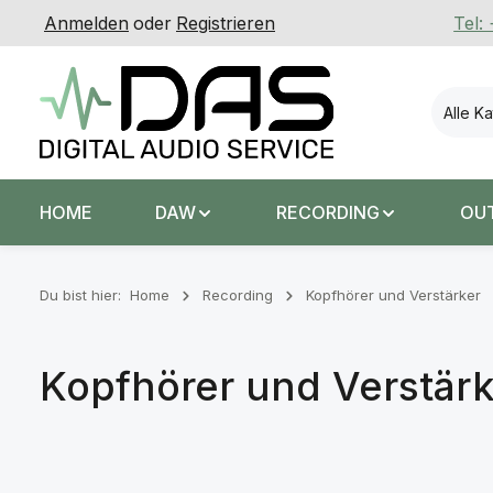
Anmelden
oder
Registrieren
Tel:
 Hauptinhalt springen
Zur Suche springen
Zur Hauptnavigation springen
Alle K
HOME
DAW
RECORDING
OU
Du bist hier:
Home
Recording
Kopfhörer und Verstärker
Kopfhörer und Verstärk