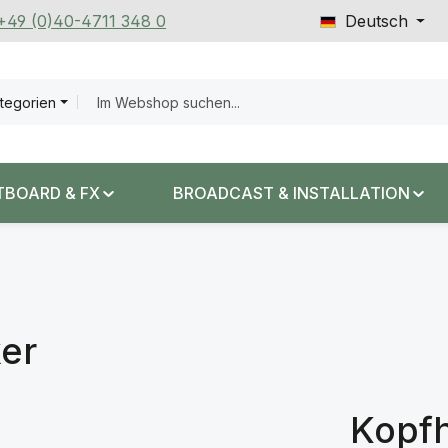
 +49 (0)40-4711 348 0
Deutsch
ategorien
TBOARD & FX
BROADCAST & INSTALLATION
er
Kopfh