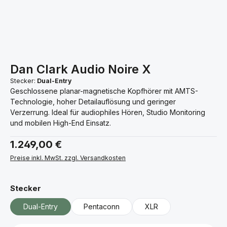
Dan Clark Audio Noire X
Stecker:
Dual-Entry
Geschlossene planar-magnetische Kopfhörer mit AMTS-
Technologie, hoher Detailauflösung und geringer
Verzerrung. Ideal für audiophiles Hören, Studio Monitoring
und mobilen High-End Einsatz.
Regulärer Preis:
1.249,00 €
Preise inkl. MwSt. zzgl. Versandkosten
auswählen
Stecker
Dual-Entry
Pentaconn
XLR