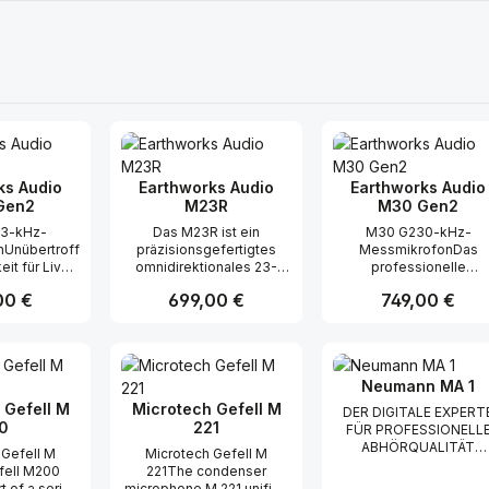
ks Audio
Earthworks Audio
Earthworks Audio
Gen2
M23R
M30 Gen2
3-kHz-
Das M23R ist ein
M30 G230-kHz-
Unübertroff
präzisionsgefertigtes
MessmikrofonDas
it für Live-
omnidirektionales 23-
professionelle
eimstudios
kHz-Messmikrofon, das
Nachschlagewerk sei
er Preis:
00 €
Regulärer Preis:
699,00 €
Regulärer Preis:
749,00 €
Referenz für
sich ideal für akustische
1995 Seit dreißig Jahre
on der
Messungen eignet,
verlassen sich Audio-
immung bis
darunter
Profis bei ihren
t Anzahl: Gib den gewünschten Wert ei
Produkt Anzahl: Gib den gew
Produkt Anz
zur
Lautsprecherdesign und
wichtigsten Messarbeit
pegelmessun
Qualitätskontrolle,
auf den Earthworks M3
Neumann MA 1
rwachung.
Einrichtung und
Fehlerbehebung von
 Gefell M
Microtech Gefell M
DER DIGITALE EXPERT
Soundsystemen,
0
221
FÜR PROFESSIONELL
Raumakustik oder jede
ABHÖRQUALITÄT
 Gefell M
Microtech Gefell M
Anwendung, bei der ein
Neumanns Automatic
fell M200
221The condenser
genaues Freifeld-
Monitor Alignment MA 
rt of a series
microphone M 221 unifies