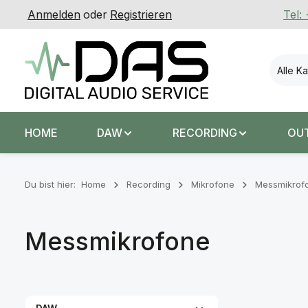
Anmelden
oder
Registrieren
Tel:
 Hauptinhalt springen
Zur Suche springen
Zur Hauptnavigation springen
Alle K
HOME
DAW
RECORDING
OU
Du bist hier:
Home
Recording
Mikrofone
Messmikrof
Messmikrofone