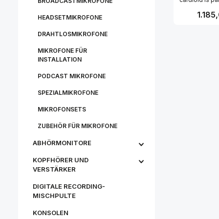
BROADCASTMIKROFONE
of three
Regulär
1.185
condenser 
HEADSETMIKROFONE
include 
hypercardio
DRAHTLOSMIKROFONE
Produk
M270 omnidi
Each mi
MIKROFONE FÜR
complete wi
INSTALLATION
head and m
amplifier a
PODCAST MIKROFONE
are intercha
maximum flex
SPEZIALMIKROFONE
combined
ceramics a
MIKROFONSETS
stretch
evaporated 
capsule prov
ZUBEHÖR FÜR MIKROFONE
natural tone w
appeal fo
ABHÖRMONITORE
broadcast, o
location
KOPFHÖRER UND
VERSTÄRKER
DIGITALE RECORDING-
MISCHPULTE
KONSOLEN