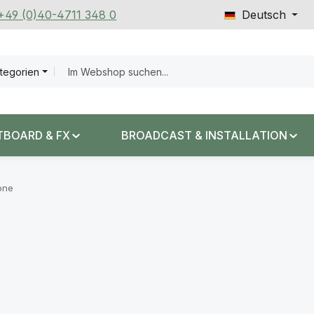
 +49 (0)40-4711 348 0
Deutsch
ategorien
TBOARD & FX
BROADCAST & INSTALLATION
one