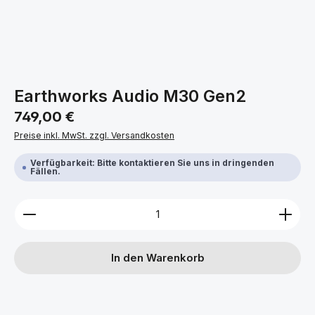
Earthworks Audio M30 Gen2
Regulärer Preis:
749,00 €
Preise inkl. MwSt. zzgl. Versandkosten
Verfügbarkeit: Bitte kontaktieren Sie uns in dringenden
Fällen.
Produkt Anzahl: Gib den gewünschten Wert ein ode
In den Warenkorb