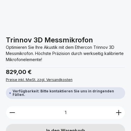
Trinnov 3D Messmikrofon
Optimieren Sie Ihre Akustik mit dem Ethercon Trinnov 3D
Messmikrofon. Höchste Präzision durch werkseitig kalibrierte
Mikrofonelemente!
Regulärer Preis:
829,00 €
Preise inkl. MwSt. zzgl. Versandkosten
Verfügbarkeit: Bitte kontaktieren Sie uns in dringenden
Fällen.
Produkt Anzahl: Gib den gewünschten Wert ein ode
In den Warenkorb