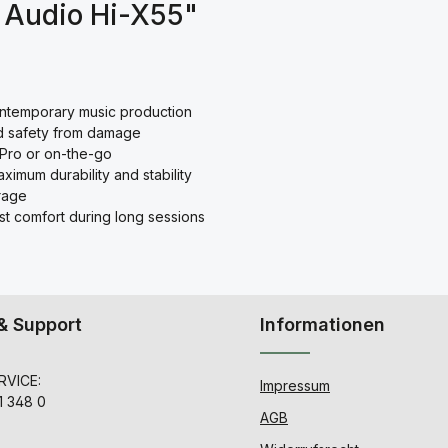
 Audio Hi-X55"
contemporary music production
and safety from damage
 Pro or on-the-go
ximum durability and stability
orage
st comfort during long sessions
& Support
Informationen
VICE:
Impressum
1 348 0
AGB