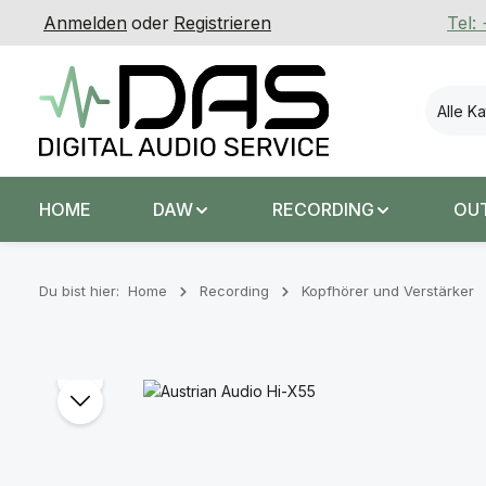
Anmelden
oder
Registrieren
Tel:
 Hauptinhalt springen
Zur Suche springen
Zur Hauptnavigation springen
Alle K
HOME
DAW
RECORDING
OU
Du bist hier:
Home
Recording
Kopfhörer und Verstärker
Bildergalerie überspringen