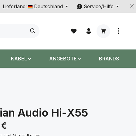
Lieferland:
Deutschland
Service/Hilfe
Warenkorb enth
KABEL
ANGEBOTE
BRANDS
ian Audio Hi-X55
s:
 €
St. zzgl. Versandkosten