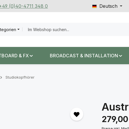
 +49 (0)40-4711 348 0
Deutsch
ategorien
TBOARD & FX
BROADCAST & INSTALLATION
Studiokopfhörer
Austr
Regulärer Prei
279,00
Preise inkl. Mw