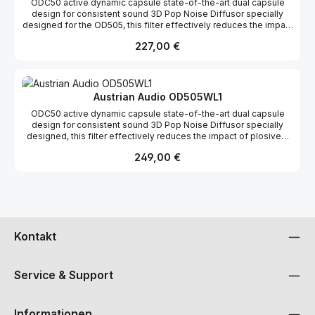
ODC50 active dynamic capsule state-of-the-art dual capsule
design for consistent sound 3D Pop Noise Diffusor specially
designed for the OD505, this filter effectively reduces the impact
of plosives. Rugged die-cast body for the most challenging live
Regulärer Preis:
227,00 €
environments Switchable Low cut filter 120 Hz (2nd order)
Supercardioid Directional characteristic
Austrian Audio OD505WL1
ODC50 active dynamic capsule state-of-the-art dual capsule
design for consistent sound 3D Pop Noise Diffusor specially
designed, this filter effectively reduces the impact of plosives.
Directional characteristic Supercardioid
Regulärer Preis:
249,00 €
Kontakt
Service & Support
Informationen