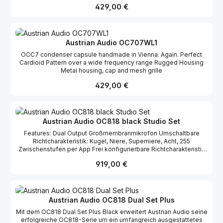
48 V (<2.2mA) Lowcut Filter: 40 Hz, 80 Hz & 160 Hz Pad: -10 dB &
Regulärer Preis:
429,00 €
Rugged die-cast body for the most challenging live
-20 dB Abmessungen (OC818 Mikrofon): 157 x 63 x 35 mm
environments
Gewicht (OC18 Mikrofon): 335 g
Austrian Audio OC707WL1
OCC7 condenser capsule handmade in Vienna. Again. Perfect
Cardioid Pattern over a wide frequency range Rugged Housing
Metal housing, cap and mesh grille
Regulärer Preis:
429,00 €
Austrian Audio OC818 black Studio Set
Features: Dual Output Großmembranmikrofon Umschaltbare
Richtcharakteristik: Kugel, Niere, Superniere, Acht, 255
Zwischenstufen per App Frei konfigurierbare Richtcharakteristik
via PolarDesigner Plug-In für Win & Mac Echtzeiteingriff auf
Regulärer Preis:
919,00 €
Richtcharakteristik via optionalem OCR8 Bluetooth-Dongle und
PolarPilot App für Android & iOS Handgefertigte CKR12
Keramikkapsel basierend auf der legendären CK12 Kapsel
Vollständig entwickelt und handgefertigt in Wien
Frequenzbereich: 20 Hz – 20 kHz Empfindlichkeit: 13 mV/Pa
Austrian Audio OC818 Dual Set Plus
Ausgangsimpedanz: 2 x 275 Ω (symmetrisch) Lastwiderstand: >1
Mit dem OC818 Dual Set Plus Black erweitert Austrian Audio seine
kΩ max. SPL: 148 dB / 158 dB (mit Pad) Eigenrauschen: 9dB SPL(A)
erfolgreiche OC818-Serie um ein umfangreich ausgestattetes
Signal-Rausch-Abstand: >84 dB Spannungsversorgung: 48 V