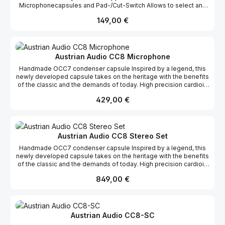
Microphonecapsules and Pad-/Cut-Switch Allows to select and
save custom settings on the microphone
Regulärer Preis:
149,00 €
Austrian Audio CC8 Microphone
Handmade OCC7 condenser capsule Inspired by a legend, this
newly developed capsule takes on the heritage with the benefits
of the classic and the demands of today. High precision cardioid
pattern directional characteristic Rugged Design Metal housing,
Regulärer Preis:
429,00 €
cap, and grille Switchable high pass filter 60 Hz (2nd order), 120
Hz (2nd order) Two different types of analogue pads Pads (0, -10
dB, -20 dB) to enable to pick up sound up to 156dB Match-paired
out of the box Each microphone is measured and tuned to a
tolerance of max. +/-0.5 dB sensitivity at 1 kHz.
Austrian Audio CC8 Stereo Set
Handmade OCC7 condenser capsule Inspired by a legend, this
newly developed capsule takes on the heritage with the benefits
of the classic and the demands of today. High precision cardioid
pattern directional characteristic Rugged Design Metal housing,
Regulärer Preis:
849,00 €
cap, and grille Switchable high pass filter 60 Hz (2nd order), 120
Hz (2nd order) Two different types of analogue pads Pads (0, -10
dB, -20 dB) to enable to pick up sound up to 156dB Match-paired
out of the box Each microphone is measured and tuned to a
tolerance of max. +/-0.5 dB sensitivity at 1 kHz.
Austrian Audio CC8-SC