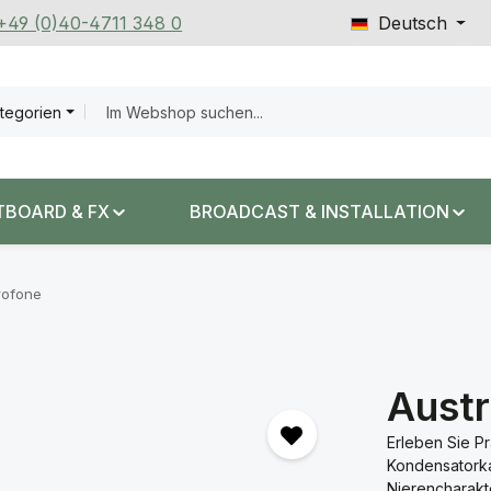
 +49 (0)40-4711 348 0
Deutsch
ategorien
TBOARD & FX
BROADCAST & INSTALLATION
rofone
Aust
Erleben Sie P
Kondensatorka
Nierencharakte