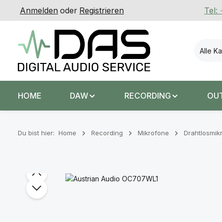
Anmelden
oder
Registrieren
Tel:
 Hauptinhalt springen
Zur Suche springen
Zur Hauptnavigation springen
Alle K
HOME
DAW
RECORDING
OU
Du bist hier:
Home
Recording
Mikrofone
Drahtlosmik
Bildergalerie überspringen