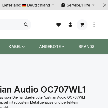
Lieferland:
Deutschland
Service/Hilfe
Warenkorb enth
KABEL
ANGEBOTE
BRANDS
rian Audio OC707WL1
räzision! Die handgefertigte Austrian Audio OC707WL1
psel mit robustem Metallgehäuse und perfektem
ristik.