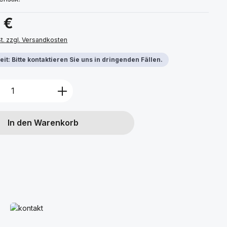
s:
 €
St. zzgl. Versandkosten
it: Bitte kontaktieren Sie uns in dringenden Fällen.
Anzahl: Gib den gewünschten Wert ein 
In den Warenkorb
Mehr erfahren