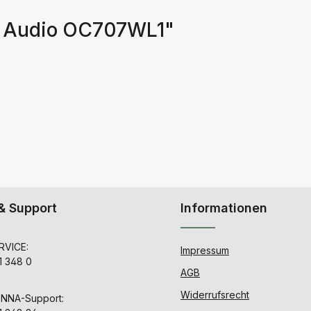
an Audio OC707WL1"
& Support
Informationen
VICE:
Impressum
1 348 0
AGB
Widerrufsrecht
ENNA-Support: