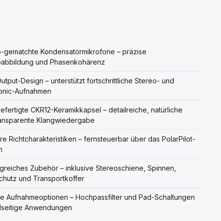
-gematchte Kondensatormikrofone – präzise
oabbildung und Phasenkohärenz
utput-Design – unterstützt fortschrittliche Stereo- und
onic-Aufnahmen
fertigte CKR12-Keramikkapsel – detailreiche, natürliche
ransparente Klangwiedergabe
e Richtcharakteristiken – fernsteuerbar über das PolarPilot-
m
reiches Zubehör – inklusive Stereoschiene, Spinnen,
hutz und Transportkoffer
le Aufnahmeoptionen – Hochpassfilter und Pad-Schaltungen
elseitige Anwendungen