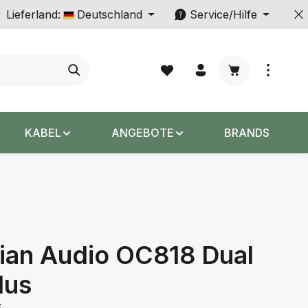
Lieferland:
Deutschland
Service/Hilfe
Warenkorb enth
KABEL
ANGEBOTE
BRANDS
ian Audio OC818 Dual
lus
z