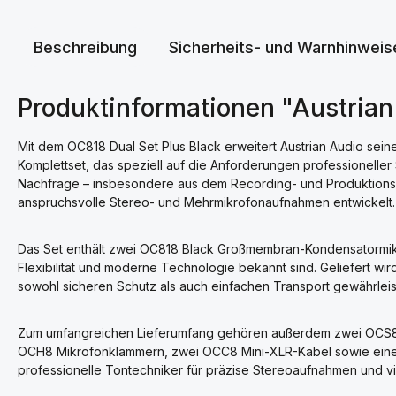
Beschreibung
Sicherheits- und Warnhinweis
Produktinformationen "Austrian
Mit dem OC818 Dual Set Plus Black erweitert Austrian Audio sei
Komplettset, das speziell auf die Anforderungen professionelle
Nachfrage – insbesondere aus dem Recording- und Produktionsbe
anspruchsvolle Stereo- und Mehrmikrofonaufnahmen entwickelt.
Das Set enthält zwei OC818 Black Großmembran-Kondensatormikro
Flexibilität und moderne Technologie bekannt sind. Geliefert wi
sowohl sicheren Schutz als auch einfachen Transport gewährleis
Zum umfangreichen Lieferumfang gehören außerdem zwei OCS8 
OCH8 Mikrofonklammern, zwei OCC8 Mini-XLR-Kabel sowie eine S
professionelle Tontechniker für präzise Stereoaufnahmen und v