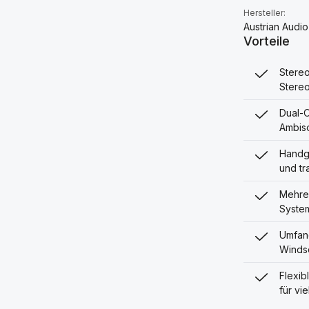
Hersteller:
Austrian Audio
Vorteile
Stereo
Stere
Dual-O
Ambis
Handge
und t
Mehrer
Syste
Umfang
Windsc
Flexib
für vi