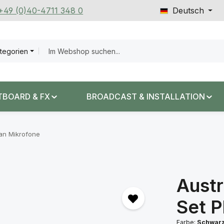
 +49 (0)40-4711 348 0
Deutsch
ategorien
TBOARD & FX
BROADCAST & INSTALLATION
n Mikrofone
Austr
Set P
Farbe:
Schwar