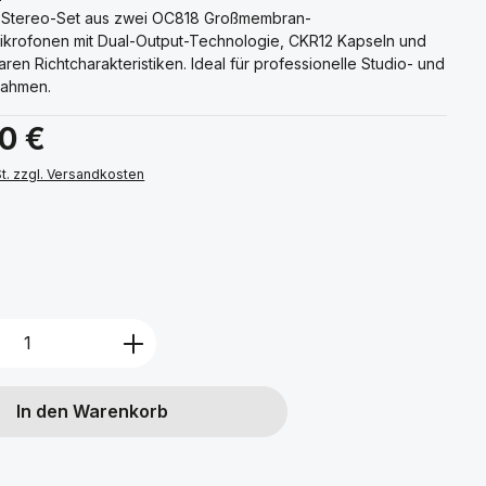
 Stereo-Set aus zwei OC818 Großmembran-
krofonen mit Dual-Output-Technologie, CKR12 Kapseln und
en Richtcharakteristiken. Ideal für professionelle Studio- und
nahmen.
s:
00 €
St. zzgl. Versandkosten
ählen
Anzahl: Gib den gewünschten Wert ein 
In den Warenkorb