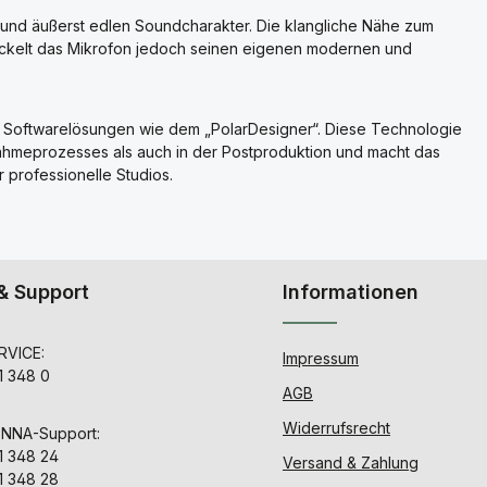
 und äußerst edlen Soundcharakter. Die klangliche Nähe zum
wickelt das Mikrofon jedoch seinen eigenen modernen und
nd Softwarelösungen wie dem „PolarDesigner“. Diese Technologie
ahmeprozesses als auch in der Postproduktion und macht das
 professionelle Studios.
& Support
Informationen
VICE:
Impressum
1 348 0
AGB
Widerrufsrecht
ENNA-Support:
1 348 24
Versand & Zahlung
1 348 28