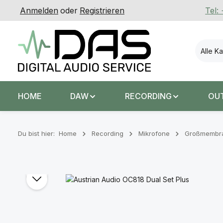
Anmelden
oder
Registrieren
Tel:
 Hauptinhalt springen
Zur Suche springen
Zur Hauptnavigation springen
Alle K
HOME
DAW
RECORDING
OU
Du bist hier:
Home
Recording
Mikrofone
Großmembra
Bildergalerie überspringen