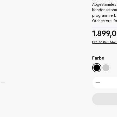
Abgestimmtes
Kondensatormi
programmierbar
Orchesterauf
Regulärer Prei
1.899,
Preise inkl. Mw
ausw
Farbe
Schwarz
Silber
Produkt 