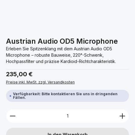
Austrian Audio OD5 Microphone
Erleben Sie Spitzenklang mit dem Austrian Audio OD5
Microphone – robuste Bauweise, 220°-Schwenk,
Hochpassfilter und präzise Kardioid-Richtcharakteristik.
Regulärer Preis:
235,00 €
Preise inkl. MwSt. zzgl. Versandkosten
Verfügbarkeit: Bitte kontaktieren Sie uns in dringenden
Fällen.
Produkt Anzahl: Gib den gewünschten Wert ein ode
In den Warenkorb