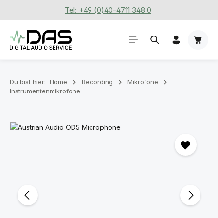
Tel: +49 (0)40-4711 348 0
Zum Hauptinhalt springen
Waren
Du bist hier:
Home
Recording
Mikrofone
Instrumentenmikrofone
Bildergalerie überspringen