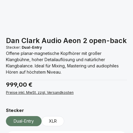
Dan Clark Audio Aeon 2 open-back
Stecker:
Dual-Entry
Offene planar-magnetische Kopfhörer mit großer
Klangbühne, hoher Detailauflösung und natürlicher
Klangbalance. Ideal für Mixing, Mastering und audiophiles
Hören auf höchstem Niveau.
Regulärer Preis:
999,00 €
Preise inkl. MwSt. zzgl. Versandkosten
auswählen
Stecker
Dual-Entry
XLR