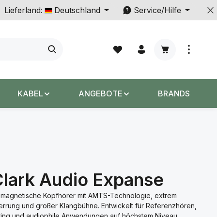
Lieferland:
Deutschland
Service/Hilfe
Warenkorb enth
KABEL
ANGEBOTE
BRANDS
lark Audio Expanse
-magnetische Kopfhörer mit AMTS-Technologie, extrem
errung und großer Klangbühne. Entwickelt für Referenzhören,
ring und audiophile Anwendungen auf höchstem Niveau.