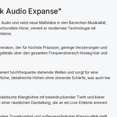
rk Audio Expanse"
 Audio und setzt neue Maßstäbe in den Bereichen Musikalität,
uchsvollste Hörer, vereint er modernste Technologie mit
lebnis.
eneration, der für höchste Präzision, geringe Verzerrungen und
angdetails über den gesamten Frequenzbereich hinweg klar und
miniert hochfrequente stehende Wellen und sorgt für eine
liche, detailreiche Höhen ohne störende Schärfe, was auch bei
ealistische Klangbühne mit beeindruckender Tiefe und klarer
 einer räumlichen Darstellung, die an ein Live-Erlebnis erinnert.
ndem Tragekomfort und außergewöhnlicher Klangqualität stellt