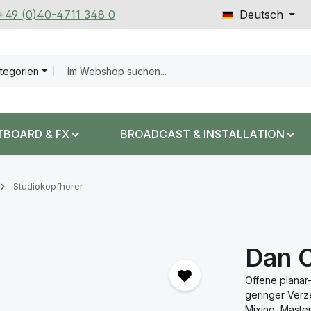
 +49 (0)40-4711 348 0
Deutsch
ategorien
TBOARD & FX
BROADCAST & INSTALLATION
Studiokopfhörer
Dan C
Offene planar
geringer Verz
Mixing, Maste