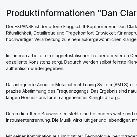
Produktinformationen "Dan Cla
Der EXPANSE ist der offene Flaggschiff-Kopfhörer von Dan Clark
Räumlichkeit, Detailtreue und Tragekomfort. Entwickelt für anspr
hochwertiger Verarbeitung zu einem außergewöhnlichen Klanger
Im Inneren arbeitet ein magnetostatischer Treiber der vierten G
exzellente Konsistenz sorgt. Dadurch werden selbst feinste Kl
authentisch wiedergegeben.
Das integrierte Acoustic Metamaterial Tuning System (AMTS) eli
präzise Abstimmung des Frequenzgangs. Das Ergebnis sind natür
langen Hörsessions für ein angenehmes Klangbild sorgt.
Durch die offene Bauweise entsteht eine besonders weite und r
Instrumententrennung. Die Musik wirkt luftiger und lebendiger, mit
Mit seiner Kombination aus innovativer Technologie, hervorrage