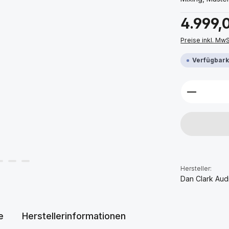
Regulärer Prei
4.999,
Preise inkl. Mw
Verfügbarke
Produkt 
Hersteller:
Dan Clark Aud
e
Herstellerinformationen