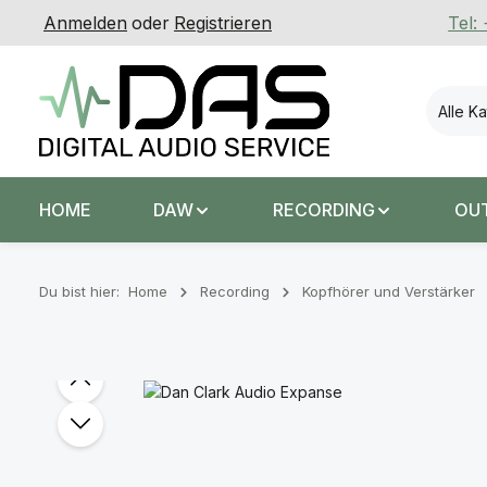
Anmelden
oder
Registrieren
Tel:
 Hauptinhalt springen
Zur Suche springen
Zur Hauptnavigation springen
Alle K
HOME
DAW
RECORDING
OU
Du bist hier:
Home
Recording
Kopfhörer und Verstärker
Bildergalerie überspringen