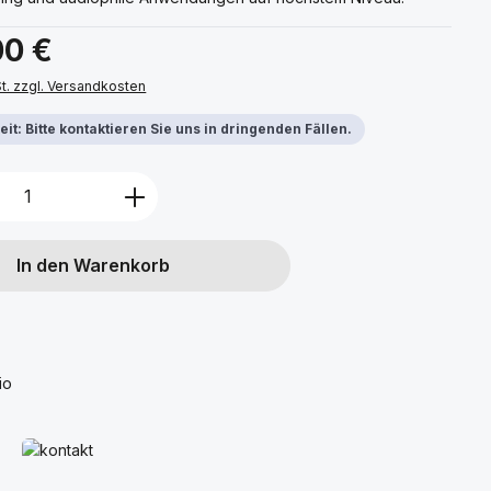
s:
00 €
St. zzgl. Versandkosten
it: Bitte kontaktieren Sie uns in dringenden Fällen.
Anzahl: Gib den gewünschten Wert ein 
In den Warenkorb
io
Mehr erfahren