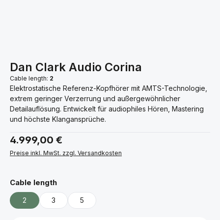
Dan Clark Audio Corina
Cable length:
2
Elektrostatische Referenz-Kopfhörer mit AMTS-Technologie,
extrem geringer Verzerrung und außergewöhnlicher
Detailauflösung. Entwickelt für audiophiles Hören, Mastering
und höchste Klangansprüche.
Regulärer Preis:
4.999,00 €
Preise inkl. MwSt. zzgl. Versandkosten
auswählen
Cable length
2
3
5