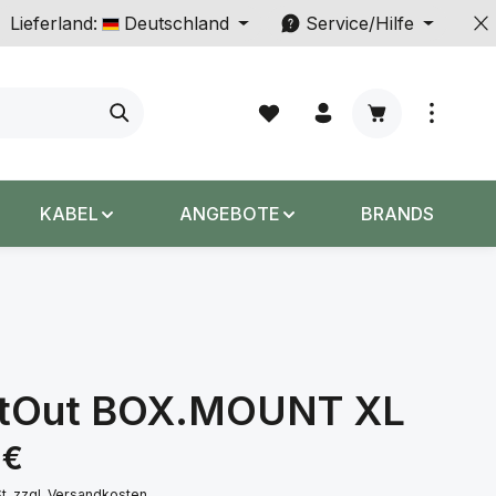
Lieferland:
Deutschland
Service/Hilfe
Warenkorb enth
KABEL
ANGEBOTE
BRANDS
ctOut BOX.MOUNT XL
s:
 €
St. zzgl. Versandkosten