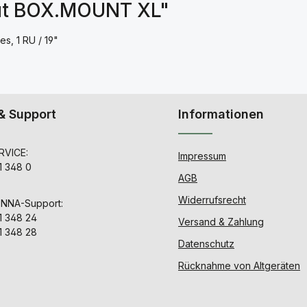
Out BOX.MOUNT XL"
s, 1 RU / 19"
& Support
Informationen
VICE:
Impressum
1 348 0
AGB
Widerrufsrecht
ENNA-Support:
1 348 24
Versand & Zahlung
1 348 28
Datenschutz
Rücknahme von Altgeräten