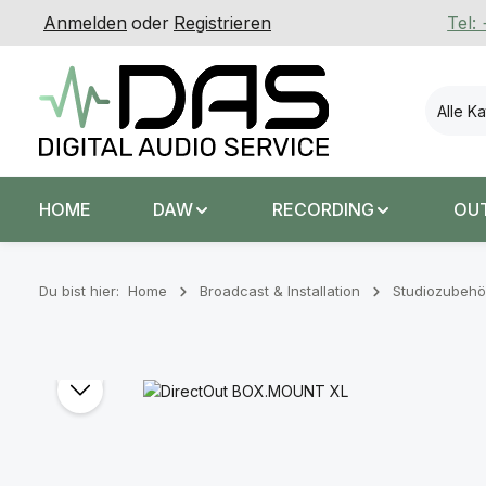
Anmelden
oder
Registrieren
Tel:
 Hauptinhalt springen
Zur Suche springen
Zur Hauptnavigation springen
Alle K
HOME
DAW
RECORDING
OU
Du bist hier:
Home
Broadcast & Installation
Studiozubehö
Bildergalerie überspringen