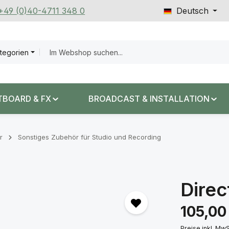
 +49 (0)40-4711 348 0
Deutsch
ategorien
TBOARD & FX
BROADCAST & INSTALLATION
r
Sonstiges Zubehör für Studio und Recording
Dire
Regulärer Prei
105,00
Preise inkl. Mw