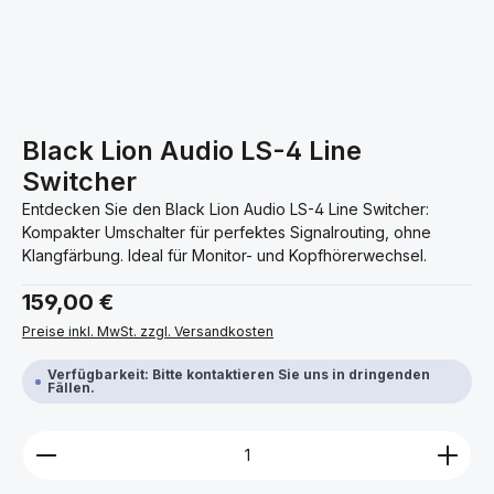
Black Lion Audio LS-4 Line
Switcher
Entdecken Sie den Black Lion Audio LS-4 Line Switcher:
Kompakter Umschalter für perfektes Signalrouting, ohne
Klangfärbung. Ideal für Monitor- und Kopfhörerwechsel.
Regulärer Preis:
159,00 €
Preise inkl. MwSt. zzgl. Versandkosten
Verfügbarkeit: Bitte kontaktieren Sie uns in dringenden
Fällen.
Produkt Anzahl: Gib den gewünschten Wert ein ode