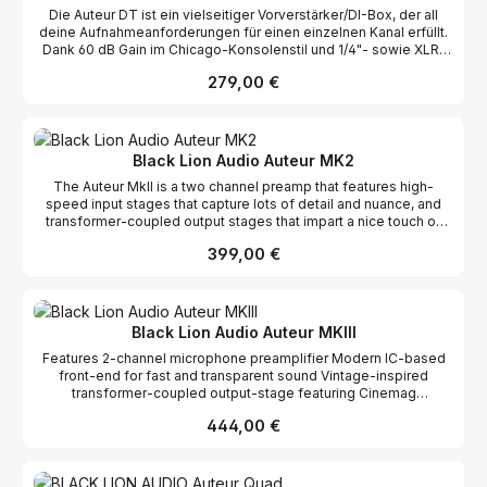
Die Auteur DT ist ein vielseitiger Vorverstärker/DI-Box, der all
deine Aufnahmeanforderungen für einen einzelnen Kanal erfüllt.
Dank 60 dB Gain im Chicago-Konsolenstil und 1/4"- sowie XLR-
Eingängen erfasst und verbessert der Auteur DT präzise alles,
Regulärer Preis:
279,00 €
was du ihm anvertraust: den knackigen Schlag einer gut
gestimmten Snare – oder das donnernde, resonierende
Ausklingen einer harten Kickdrum aus den 70ern aus Acryl.
Verleihe Synthesizern Wärme und Textur oder sorge für
durchdringende Präsenz bei Gesang. Du kannst sicher sein –
Black Lion Audio Auteur MK2
alles, was du in den Auteur DT einsteckst, klingt besser, wenn es
The Auteur MkII is a two channel preamp that features high-
herauskommt.
speed input stages that capture lots of detail and nuance, and
transformer-coupled output stages that impart a nice touch of
vintage vibe. It also features phantom power, phase, and a 10dB
Regulärer Preis:
399,00 €
pad. It’s housed in a 1U, ½ rack chassis, and can be linked
together with a second ½ rack unit by using the included
connector plate. Features Dual Channel Ultra High-Speed Input
Stages Edcor Output Transformers 65dB Gain Extended
Frequency Response Low Distortion & Noise Phantom Power
Black Lion Audio Auteur MKIII
Phase Switch 10dBu Pad XLR Microphone Input TRS Line Output
Features 2-channel microphone preamplifier Modern IC-based
(balanced)
front-end for fast and transparent sound Vintage-inspired
transformer-coupled output-stage featuring Cinemag
transformers for massive, colorful sound Line and Hi-Z input
Regulärer Preis:
444,00 €
-10dB pad, 48v phantom power, and polarity reverse for each
channel 62dB of gain Balanced TRS line outputs Removable rack
ears included with 1U 1/2 rack compatibility