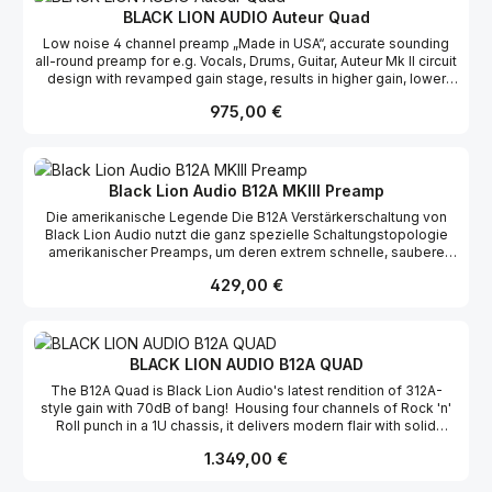
BLACK LION AUDIO Auteur Quad
Low noise 4 channel preamp „Made in USA“, accurate sounding
all-round preamp for e.g. Vocals, Drums, Guitar, Auteur Mk II circuit
design with revamped gain stage, results in higher gain, lower
noise, lower distortion, extended frequency response,
Regulärer Preis:
975,00 €
switchable -10 dB PAD, switchable phase, max. 65dB Gain, input
impedance: 6000Ω, output impedance: 150Ω, +48V phantom
power Features: 4 channel Preamp „Made in USA“ Accurate
sounding all-round preamp for e.g. Vocals, Drums, Guitar Auteur
Mk II circuit design with revamped gain stage Ultra High-Speed
Black Lion Audio B12A MKIII Preamp
Input Stages Edcor Output Transformers 65dB Gain Extended
Die amerikanische Legende Die B12A Verstärkerschaltung von
Frequency Response Low Distortion & Noise Phantom Power
Black Lion Audio nutzt die ganz spezielle Schaltungstopologie
Phase Switch 10dBu Pad XLR Microphone Input TSR Input XLR
amerikanischer Preamps, um deren extrem schnelle, saubere
Output
Transientendarstellung kongenial einzufangen. Mit dem B12A
Regulärer Preis:
429,00 €
mkIII realisiert der Hersteller Vorzüge wie äußerst akkurates
Schaltungsdesign, hochwertige Bauteile und einen
konsequenten Aufbau mit zwei Cinemag-Übertragern nun
erstmals in einer kompakten einkanaligen Version. Das elegante
Gehäuse im 9,5-Zoll-Format hält alle wichtigenBedienelemente
BLACK LION AUDIO B12A QUAD
wie Gainregelung, 48VPhantomspeisung, Phasentausch und
The B12A Quad is Black Lion Audio's latest rendition of 312A-
Pad-Schalter direkt auf der übersichtlichen Frontplatte bereit.Der
style gain with 70dB of bang! Housing four channels of Rock 'n'
hochpräzise gerasterte Eingangspegelregler gewährleistet eine
Roll punch in a 1U chassis, it delivers modern flair with solid
perfekte Reproduzierbarkeit der Einstellungen. Mit dem B12A
vintage tone at an unbeatable price! Each channel of the B12A
mkIII aktualisiert Black Lion Audio den echten, unverfälschten US-
Regulärer Preis:
1.349,00 €
Quad has the same delicious Cinemag input transformer found in
Sound ohne störende Artefakte. Musikalischer Sound durch
the venerable B12A Mk2, but also sports Cinemag output
Cinemag-Übertrager Der Klang klassischer Konsolen war