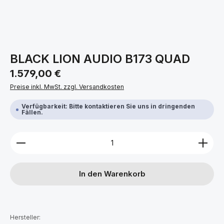
BLACK LION AUDIO B173 QUAD
Regulärer Preis:
1.579,00 €
Preise inkl. MwSt. zzgl. Versandkosten
Verfügbarkeit: Bitte kontaktieren Sie uns in dringenden
Fällen.
Produkt Anzahl: Gib den gewünschten Wert ein ode
In den Warenkorb
Hersteller: