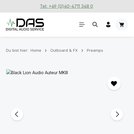
Tel: +49 (0)40-4711 348 0
Zum Hauptinhalt springen
Waren
Du bist hier:
Home
Outboard & FX
Preamps
Bildergalerie überspringen