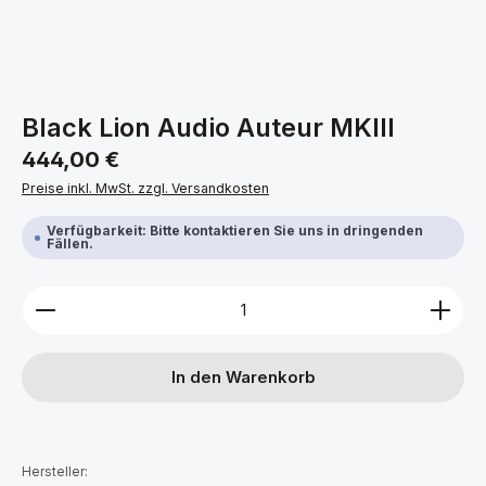
Black Lion Audio Auteur MKIII
Regulärer Preis:
444,00 €
Preise inkl. MwSt. zzgl. Versandkosten
Verfügbarkeit: Bitte kontaktieren Sie uns in dringenden
Fällen.
Produkt Anzahl: Gib den gewünschten Wert ein ode
In den Warenkorb
Hersteller: