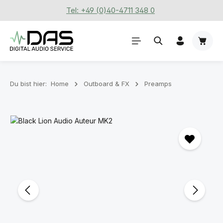
Tel: +49 (0)40-4711 348 0
Zum Hauptinhalt springen
Waren
Du bist hier:
Home
Outboard & FX
Preamps
Bildergalerie überspringen