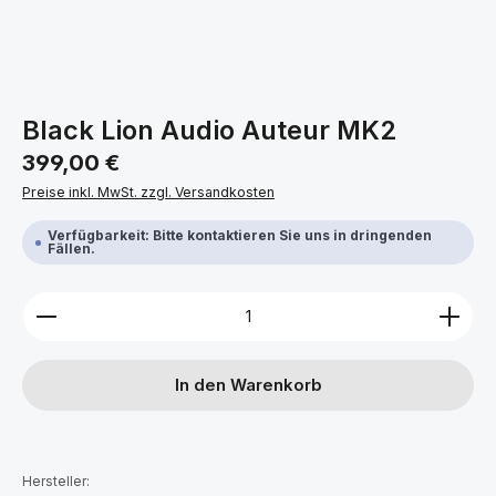
Black Lion Audio Auteur MK2
Regulärer Preis:
399,00 €
Preise inkl. MwSt. zzgl. Versandkosten
Verfügbarkeit: Bitte kontaktieren Sie uns in dringenden
Fällen.
Produkt Anzahl: Gib den gewünschten Wert ein ode
In den Warenkorb
Hersteller: