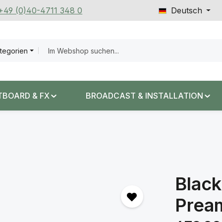
 +49 (0)40-4711 348 0
Deutsch
ategorien
TBOARD & FX
BROADCAST & INSTALLATION
Black
Prea
Regulärer Prei