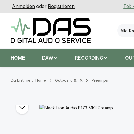
Anmelden
oder
Registrieren
Tel:
 Hauptinhalt springen
Zur Suche springen
Zur Hauptnavigation springen
Alle K
HOME
DAW
RECORDING
OU
Du bist hier:
Home
Outboard & FX
Preamps
Bildergalerie überspringen