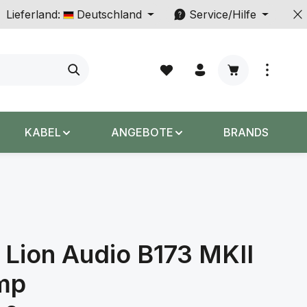
Lieferland:
Deutschland
Service/Hilfe
Warenkorb enth
KABEL
ANGEBOTE
BRANDS
 Lion Audio B173 MKII
mp
s: