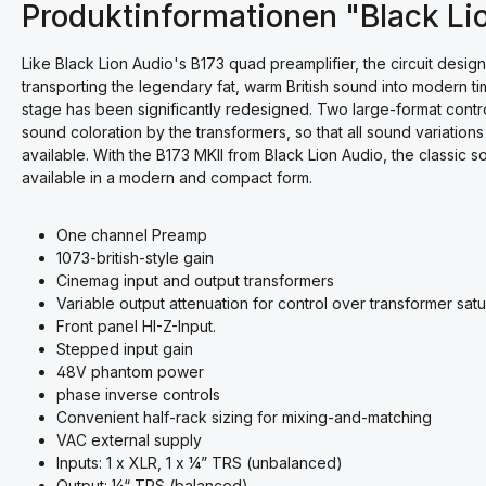
Produktinformationen "Black Li
Like Black Lion Audio's B173 quad preamplifier, the circuit design
transporting the legendary fat, warm British sound into modern ti
stage has been significantly redesigned. Two large-format contro
sound coloration by the transformers, so that all sound variation
available. With the B173 MKII from Black Lion Audio, the classic
available in a modern and compact form.
One channel Preamp
1073-british-style gain
Cinemag input and output transformers
Variable output attenuation for control over transformer satu
Front panel HI-Z-Input.
Stepped input gain
48V phantom power
phase inverse controls
Convenient half-rack sizing for mixing-and-matching
VAC external supply
Inputs: 1 x XLR, 1 x ¼” TRS (unbalanced)
Output: ¼“ TRS (balanced)