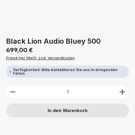
Black Lion Audio Bluey 500
Regulärer Preis:
699,00 €
Preise inkl. MwSt. zzgl. Versandkosten
Verfügbarkeit: Bitte kontaktieren Sie uns in dringenden
Fällen.
Produkt Anzahl: Gib den gewünschten Wert ein ode
In den Warenkorb