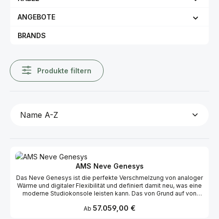
ANGEBOTE
BRANDS
Produkte filtern
AMS Neve Genesys
Das Neve Genesys ist die perfekte Verschmelzung von analoger
Wärme und digitaler Flexibilität und definiert damit neu, was eine
moderne Studiokonsole leisten kann. Das von Grund auf von
Neve-Ingenieuren entwickelte Genesys kombiniert den
Regulärer Preis:
57.059,00 €
Ab
legendären Klang der 1073®-Mikrofonvorverstärker, des 88R-EQ
und der klassischen Dynamik mit der Leistungsfähigkeit digitaler