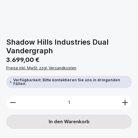
Shadow Hills Industries Dual
Vandergraph
Regulärer Preis:
3.699,00 €
Preise inkl. MwSt. zzgl. Versandkosten
Verfügbarkeit: Bitte kontaktieren Sie uns in dringenden
Fällen.
Produkt Anzahl: Gib den gewünschten Wert ein ode
In den Warenkorb