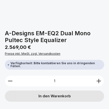
A-Designs EM-EQ2 Dual Mono
Pultec Style Equalizer
Regulärer Preis:
2.569,00 €
Preise inkl. MwSt. zzgl. Versandkosten
Verfügbarkeit: Bitte kontaktieren Sie uns in dringenden
Fällen.
Produkt Anzahl: Gib den gewünschten Wert ein ode
In den Warenkorb