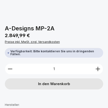
A-Designs MP-2A
Regulärer Preis:
2.849,99 €
Preise inkl. MwSt. zzgl. Versandkosten
Verfügbarkeit: Bitte kontaktieren Sie uns in dringenden
Fällen.
Produkt Anzahl: Gib den gewünschten Wert ein ode
In den Warenkorb
Hersteller: