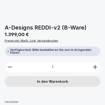
A-Designs REDDI-v2 (B-Ware)
Regulärer Preis:
1.399,00 €
Preise inkl. MwSt. zzgl. Versandkosten
Verfügbarkeit: Bitte kontaktieren Sie uns in dringenden
Fällen.
Produkt Anzahl: Gib den gewünschten Wert ein ode
In den Warenkorb
Hersteller: