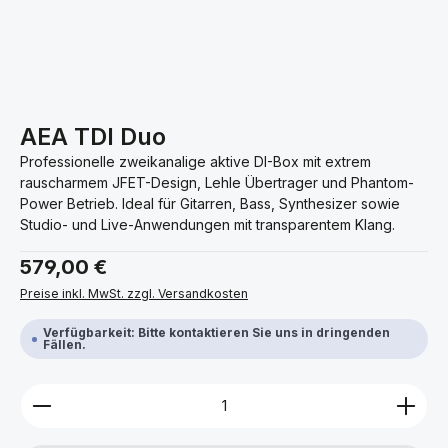
AEA TDI Duo
Professionelle zweikanalige aktive DI-Box mit extrem
rauscharmem JFET-Design, Lehle Übertrager und Phantom-
Power Betrieb. Ideal für Gitarren, Bass, Synthesizer sowie
Studio- und Live-Anwendungen mit transparentem Klang.
Regulärer Preis:
579,00 €
Preise inkl. MwSt. zzgl. Versandkosten
Verfügbarkeit: Bitte kontaktieren Sie uns in dringenden
Fällen.
Produkt Anzahl: Gib den gewünschten Wert ein ode