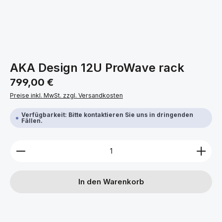
AKA Design 12U ProWave rack
Regulärer Preis:
799,00 €
Preise inkl. MwSt. zzgl. Versandkosten
Verfügbarkeit: Bitte kontaktieren Sie uns in dringenden
Fällen.
Produkt Anzahl: Gib den gewünschten Wert ein ode
In den Warenkorb