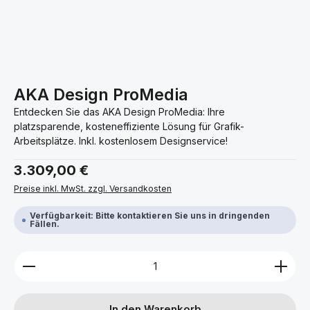
AKA Design ProMedia
Entdecken Sie das AKA Design ProMedia: Ihre
platzsparende, kosteneffiziente Lösung für Grafik-
Arbeitsplätze. Inkl. kostenlosem Designservice!
Regulärer Preis:
3.309,00 €
Preise inkl. MwSt. zzgl. Versandkosten
Verfügbarkeit: Bitte kontaktieren Sie uns in dringenden
Fällen.
Produkt Anzahl: Gib den gewünschten Wert ein ode
In den Warenkorb