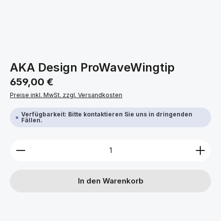
AKA Design ProWaveWingtip
Regulärer Preis:
659,00 €
Preise inkl. MwSt. zzgl. Versandkosten
Verfügbarkeit: Bitte kontaktieren Sie uns in dringenden
Fällen.
Produkt Anzahl: Gib den gewünschten Wert ein ode
In den Warenkorb