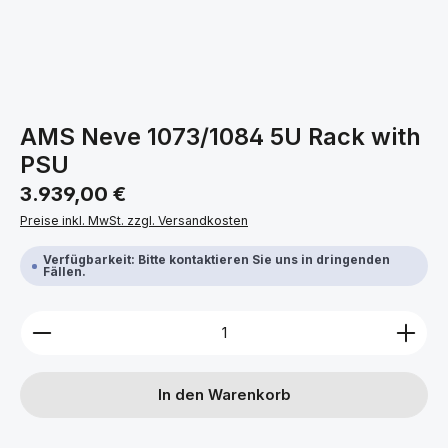
AMS Neve 1073/1084 5U Rack with
PSU
Regulärer Preis:
3.939,00 €
Preise inkl. MwSt. zzgl. Versandkosten
Verfügbarkeit: Bitte kontaktieren Sie uns in dringenden
Fällen.
Produkt Anzahl: Gib den gewünschten Wert ein ode
In den Warenkorb