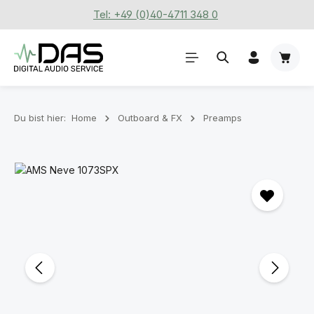
Tel: +49 (0)40-4711 348 0
Zum Hauptinhalt springen
Waren
Du bist hier:
Home
Outboard & FX
Preamps
Bildergalerie überspringen