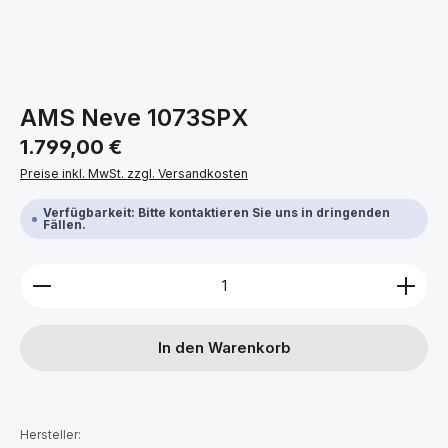
AMS Neve 1073SPX
Regulärer Preis:
1.799,00 €
Preise inkl. MwSt. zzgl. Versandkosten
Verfügbarkeit: Bitte kontaktieren Sie uns in dringenden
Fällen.
Produkt Anzahl: Gib den gewünschten Wert ein ode
In den Warenkorb
Hersteller: