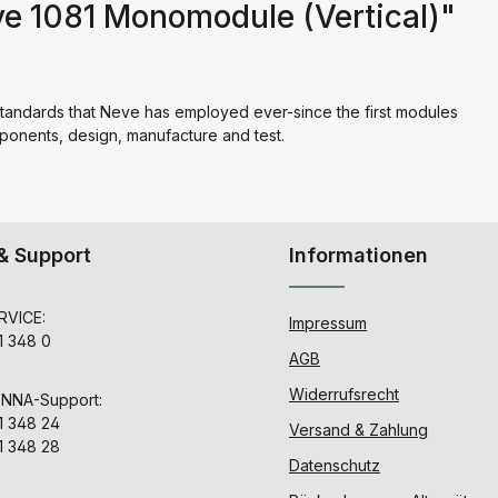
e 1081 Monomodule (Vertical)"
standards that Neve has employed ever-since the first modules
mponents, design, manufacture and test.
& Support
Informationen
VICE:
Impressum
1 348 0
AGB
Widerrufsrecht
ENNA-Support:
1 348 24
Versand & Zahlung
1 348 28
Datenschutz