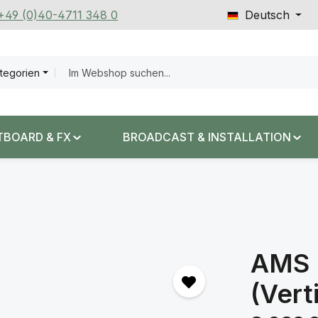
 +49 (0)40-4711 348 0
Deutsch
ategorien
TBOARD & FX
BROADCAST & INSTALLATION
AMS 
(Vert
Regulärer Prei