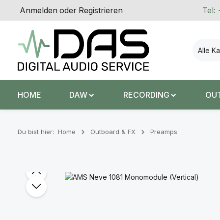
Anmelden
oder
Registrieren
Tel:
 Hauptinhalt springen
Zur Suche springen
Zur Hauptnavigation springen
Alle K
HOME
DAW
RECORDING
OU
Du bist hier:
Home
Outboard & FX
Preamps
Bildergalerie überspringen