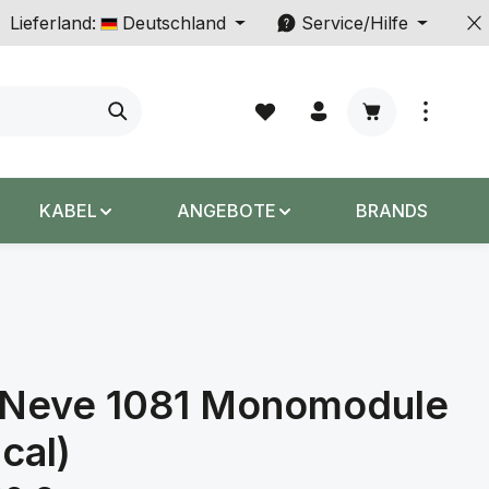
Lieferland:
Deutschland
Service/Hilfe
Warenkorb enth
KABEL
ANGEBOTE
BRANDS
Neve 1081 Monomodule
ical)
s: