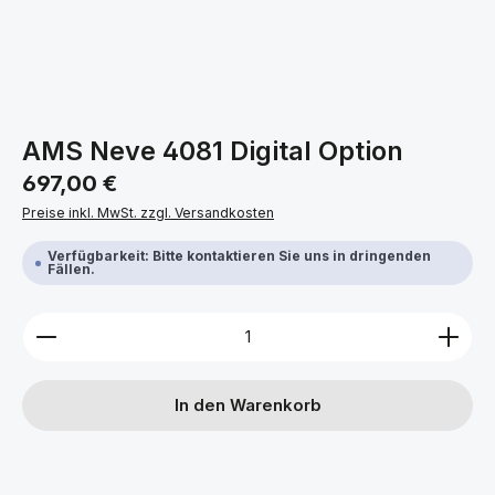
AMS Neve 4081 Digital Option
Regulärer Preis:
697,00 €
Preise inkl. MwSt. zzgl. Versandkosten
Verfügbarkeit: Bitte kontaktieren Sie uns in dringenden
Fällen.
Produkt Anzahl: Gib den gewünschten Wert ein ode
In den Warenkorb