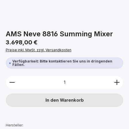
AMS Neve 8816 Summing Mixer
Regulärer Preis:
3.698,00 €
Preise inkl. MwSt. zzgl. Versandkosten
Verfügbarkeit: Bitte kontaktieren Sie uns in dringenden
Fällen.
Produkt Anzahl: Gib den gewünschten Wert ein ode
In den Warenkorb
Hersteller: