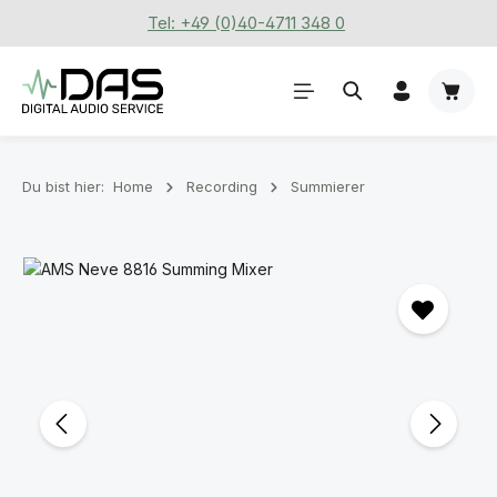
Tel: +49 (0)40-4711 348 0
Zum Hauptinhalt springen
Waren
Du bist hier:
Home
Recording
Summierer
Bildergalerie überspringen