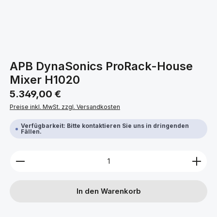
APB DynaSonics ProRack-House
Mixer H1020
Regulärer Preis:
5.349,00 €
Preise inkl. MwSt. zzgl. Versandkosten
Verfügbarkeit: Bitte kontaktieren Sie uns in dringenden
Fällen.
Produkt Anzahl: Gib den gewünschten Wert ein ode
In den Warenkorb