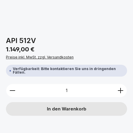
API 512V
Regulärer Preis:
1.149,00 €
Preise inkl. MwSt. zzgl. Versandkosten
Verfügbarkeit: Bitte kontaktieren Sie uns in dringenden
Fällen.
Produkt Anzahl: Gib den gewünschten Wert ein ode
In den Warenkorb