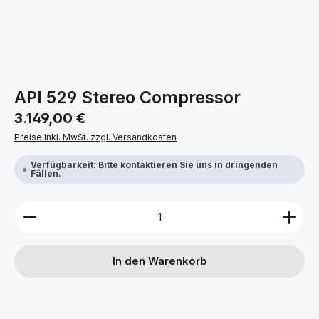
API 529 Stereo Compressor
Regulärer Preis:
3.149,00 €
Preise inkl. MwSt. zzgl. Versandkosten
Verfügbarkeit: Bitte kontaktieren Sie uns in dringenden
Fällen.
Produkt Anzahl: Gib den gewünschten Wert ein ode
In den Warenkorb