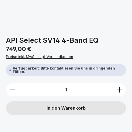
API Select SV14 4-Band EQ
Regulärer Preis:
749,00 €
Preise inkl. MwSt. zzgl. Versandkosten
Verfügbarkeit: Bitte kontaktieren Sie uns in dringenden
Fällen.
Produkt Anzahl: Gib den gewünschten Wert ein ode
In den Warenkorb